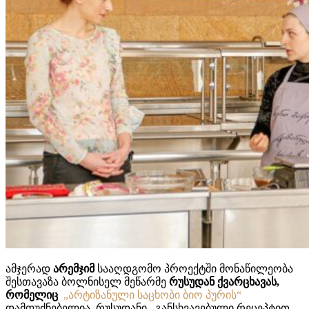
ამჯერად
არემჯიმ
სააღდგომო პროექტში მონაწილეობა
შესთავაზა ბოლნისელ მეწარმე
რუსუდან ქვარცხავას,
რომელიც
„არტიზანული საცხობი ბიო პურის“
დამფუძნებელია. რუსუდანი განსხვავებული რეცეპტით