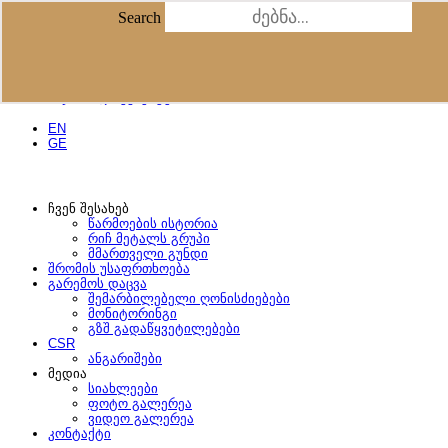
Skip to content
Search
Search
Facebook-f
Instagram
Youtube
შესყიდვების პოლიტიკა
ტენდერები
საჯარო დოკუმენტები
EN
GE
ჩვენ შესახებ
წარმოების ისტორია
რიჩ მეტალს გრუპი
მმართველი გუნდი
შრომის უსაფრთხოება
გარემოს დაცვა
შემარბილებელი ღონისძიებები
მონიტორინგი
გზშ გადაწყვეტილებები
CSR
ანგარიშები
მედია
სიახლეები
ფოტო გალერეა
ვიდეო გალერეა
კონტაქტი