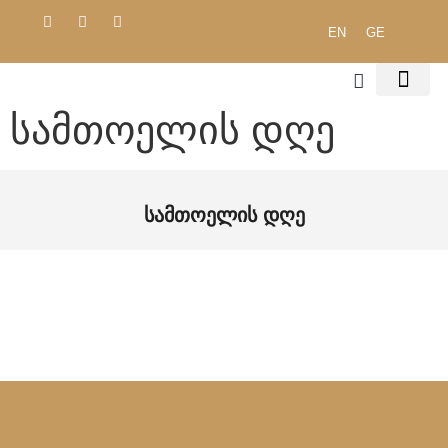
EN
GE
Სამთოელის Დღე
ჩვენ შესახებ
შრომის უსა
გარემოს დაცვა
შესყიდვების პოლ
საჯარო დოკ
Სამთოელის Დღე